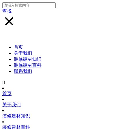
查找
首页
关于我们
装修建材知识
装修建材百科
联系我们

首页
关于我们
装修建材知识
装修建材百科