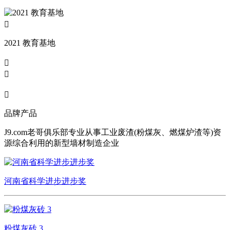

2021 教育基地



品牌产品
J9.com老哥俱乐部专业从事工业废渣(粉煤灰、燃煤炉渣等)资
源综合利用的新型墙材制造企业
河南省科学进步进步奖
粉煤灰砖 3