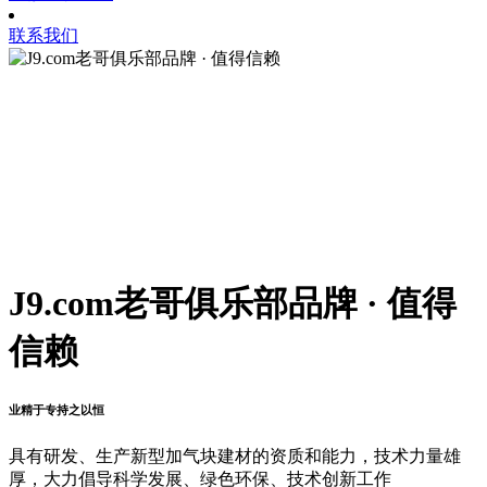
联系我们
J9.com老哥俱乐部品牌 · 值得
信赖
业精于专持之以恒
具有研发、生产新型加气块建材的资质和能力，技术力量雄
厚，大力倡导科学发展、绿色环保、技术创新工作