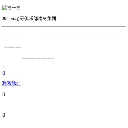
J9.com老哥俱乐部建材集团
洛阳市偃师区J9.com老哥俱乐部综合利用建材有限公司 版权所有
网站地图
网站建设：
J9.com老哥俱乐部
×

联系我们

