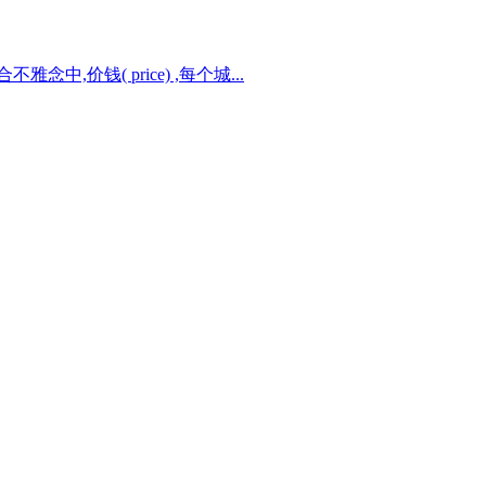
钱( price) ,每个城...