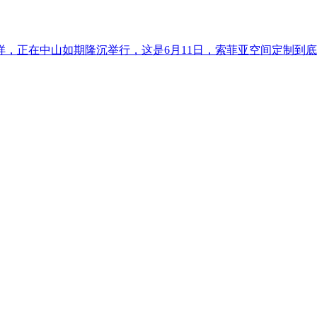
山如期隆沉举行，这是6月11日，索菲亚空间定制到底做对了什么？202