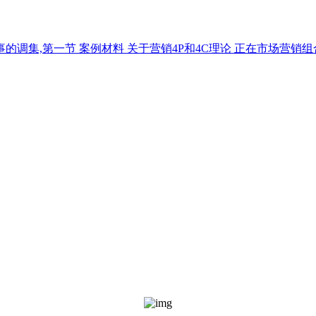
一节 案例材料 关于营销4P和4C理论 正在市场营销组合不雅念中,价