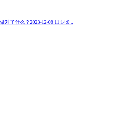
3-12-08 11:14:0...