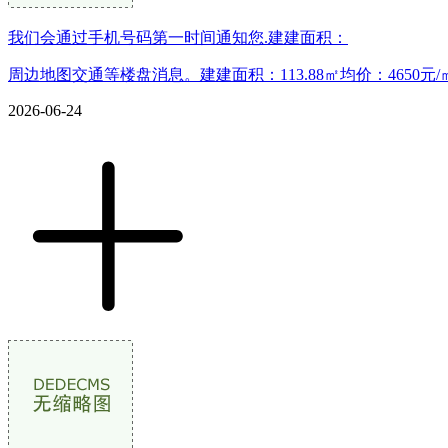
我们会通过手机号码第一时间通知您.建建面积：
周边地图交通等楼盘消息。建建面积：113.88㎡均价：4650元/㎡总
2026-06-24