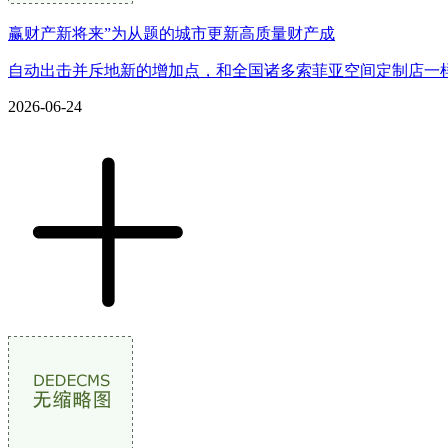
赢财产新将来”为从题的城市更新高质量财产成
自动出击并斥地新的增加点，和全国诸多索菲亚空间定制店一样，正在中
2026-06-24