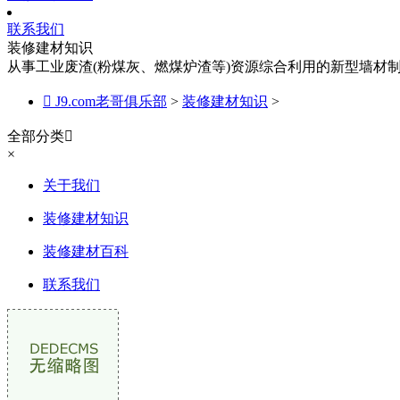
联系我们
装修建材知识
从事工业废渣(粉煤灰、燃煤炉渣等)资源综合利用的新型墙材

J9.com老哥俱乐部
>
装修建材知识
>
全部分类

×
关于我们
装修建材知识
装修建材百科
联系我们