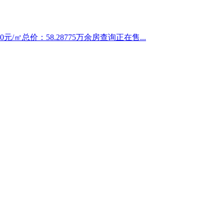
/㎡总价：58.28775万余房查询正在售...