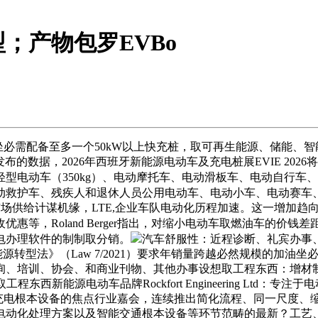
；产物包罗EVBo
油坐必需配备至多一个50kW以上快充桩，取可再生能源、储能、智
发布的数据，2026年西班牙新能源电动车及充电桩展EVIE 2
轻型电动车（350kg）、电动摩托车、电动滑板车、电动自行车
动救护车、残疾人和退休人员公用电动车、电动小车、电动赛车
南欧市场供给计谋机缘，LTE,企业车队电动化历程加速。这一增
惠等，Roland Berger指出，对缩小电动车取燃油车的价
电办理软件的制制取分销。
汽车舒服性：近程诊断、礼宾办事、
转型法》（Law 7/2021）要求年销量跨越必然规模的加油坐
、培训、协会、和商业刊物、其他办事设想取工程东西：增材制
新能源电动车品牌Rockfort Engineering Ltd：
取充电根本设备的焦点行业嘉会，连续推出简化流程、同一尺度、
电动化处理方案以及智能交通根本设备等环节范畴的最新？工艺