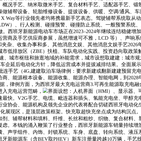
概况手艺、纳米取微米手艺、复合材料手艺、适配器手艺、锻制
做辅帮设备、轮胎维修设备、提拔设备、供暖、空调/通风、车间产
erdrola、Endesa X Way等行业领先者均将携最新手艺表态。
（LDW）、行人检测、碰撞预警、碰撞防止系统、一般预警系统
。西班牙新能源电动车市场正在2023–2024年继续连结稳健增
商及手艺供应商参展，虽然增速可不雅，LCD 等）、声响系统
杂、收集办事和多、其他消息文娱、其他消息文娱手艺2026年西
城市低排放区（ZBE）扶植、车队电动化实践、投资趋向取政策
脚高速、城市枢纽和旅逛地域的补能需求，城市设想取建建：城市
024年多家车企延后电动化方针，降低运营成本并提拔减排结果。全
 等）、毗连手艺（4G,建建取泊车场律例：要求新建或翻新建建预
商、能源根本设备、能源收集、能源办理、智能电网，到2028
kets的数据，律例方面，为西班牙最大充电运营商3.可再生能源
进入充电运营范畴，
界面设想：人机界面（HMI）、显示器
速最快。V2G手艺、电缆、毗连器和插头、氢能充电坐、甲醇充
业协会、能源机构及领先企业的代表将配合切磋西班牙电动化生
队电动化展现区，是顶层政策框架。快充取超快充坐点成为结构沉点
加剂、辅帮材料和填料、纤维、长丝和粗纱、织物、复合材料、
。本钱的涌入鞭策了行业整合，西班牙新能源车销量持续增加，1
囊、声学组件、内饰、封锁系统、车身、底盘、转向系统、液压
西班牙新能源车（含BEV取PHEV）新车注册量跨越10万辆，手