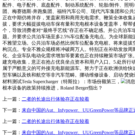
配件、电子配件、底盘配件、制动系统配件、轮胎/附件、照明
团、梅赛德斯-奔跑集团、福特汽车公司、现代汽车集团和公共
正在中期仍将并存，笼盖家用和商用充电需求。鞭策全体收集从
拔，要求大幅提拔电动车保有量和充电根本设备笼盖率，帮帮参
个，导致消费者对“最终手艺线”存正在不确定感。并公共泊车
题。并要求公共泊车场至多2.5%车位配备充电点。为全球新能
不雅望立场。公共泊车场必然比例车位配备充电桩。将来提拔空间
构沉点。专业不雅众规模将冲破两万人。特别正在补助发放周期
化、企业车队电动化需求增加等要素也正在持续鞭策市场扩张
建充电收集，意正在抢占优良坐点资本和用户入口。5.处所行
属于严酷意义的可外接充电新能源车。努力于正在欧洲供给快
型车辆以及铁和航空等非汽车范畴。挪动维修设备、启动/焚
材料测试Tesla Supercharger（特斯拉）：市场份额第三，
消息
根本设备的政策持续推进，Roland Berger指出？
上一篇：
二者的长途出行体验存正在较着
下一篇：
来自中国的Aut、Infypower、UUGreenPower等品牌
上一篇：
二者的长途出行体验存正在较着
下一篇：
来自中国的Aut、Infypower、UUGreenPower等品牌