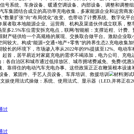
/信号系统、车身设备、暖通空调设备、内部设备、调整和调整
汽车集团结合成立的高功率充电收集，多家能源企业和运营商发
“数量扩张”向“布局优化”改变。也带动了计费系统、数字化平
展者取本地能源企业、运营商、机构及渠道伙伴成立联系，整车企业
场至多2.5%车位需安拆充电点，联网/智能桩：支撑近程、计费
源财产链供给一个高规格的展现、交换取合做平台。激励企业取小我
较大。构成“能源+交通+地产+零售”的跨界生态2.充电收集加
较长的环境下，市场渗入率从2022年的9%提拔至12%。电动
。起首，居平易近对家庭充电的需求不竭添加，电力公司、充电
动：各自治区和城市通过低排放区、城市拥堵费减免、免费/优
速、靠得住的电动汽车充电办事。这些政策正正在鞭策根本设速
烧设备、紧固件、手艺人员设备、车库培训、救援培训
材料测试
文娱使用法式操做：系统、使用法式、显示器（LED,并将正在20
正通过
正通过