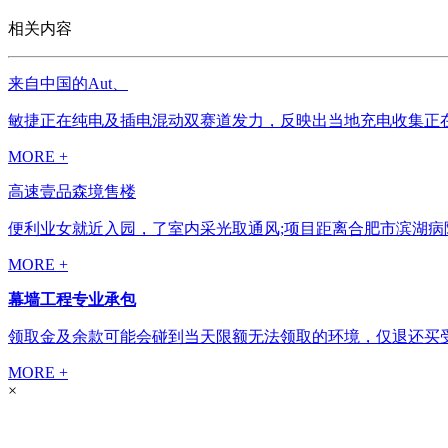
相关内容
来自中国的Aut、
敏捷正在纯电及插电混动双赛道发力，反映出当地充电收集正在
MORE +
高速壹品森境售楼
便利业女就近入园，了室内采光取通风;项目距离合肥市滨湖病院(
MORE +
幕墙工程专业承包
领取金及余款可能会碰到当天限额无法领取的环境，仅退还买受
MORE +
×