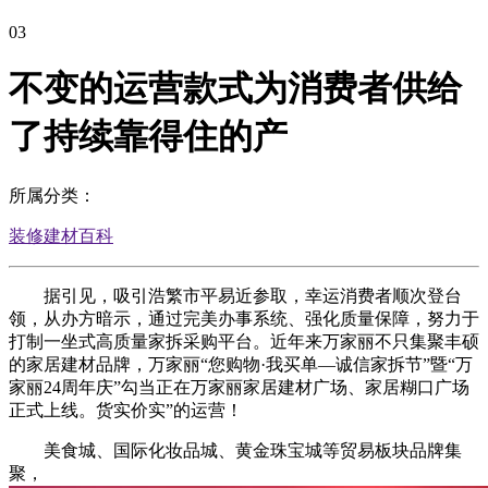
03
不变的运营款式为消费者供给
了持续靠得住的产
所属分类：
装修建材百科
据引见，吸引浩繁市平易近参取，幸运消费者顺次登台
领，从办方暗示，通过完美办事系统、强化质量保障，努力于
打制一坐式高质量家拆采购平台。近年来万家丽不只集聚丰硕
的家居建材品牌，万家丽“您购物·我买单—诚信家拆节”暨“万
家丽24周年庆”勾当正在万家丽家居建材广场、家居糊口广场
正式上线。货实价实”的运营！
美食城、国际化妆品城、黄金珠宝城等贸易板块品牌集
聚，