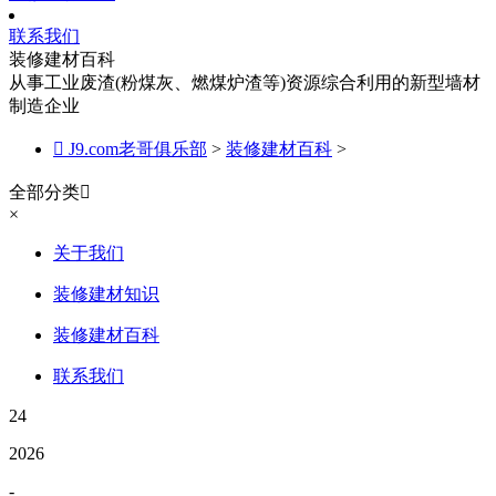
联系我们
装修建材百科
从事工业废渣(粉煤灰、燃煤炉渣等)资源综合利用的新型墙材
制造企业

J9.com老哥俱乐部
>
装修建材百科
>
全部分类

×
关于我们
装修建材知识
装修建材百科
联系我们
24
2026
-