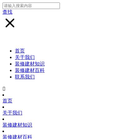
查找
首页
关于我们
装修建材知识
装修建材百科
联系我们

首页
关于我们
装修建材知识
装修建材百科