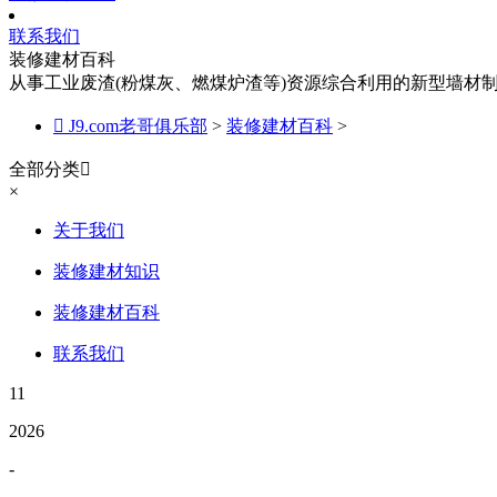
联系我们
装修建材百科
从事工业废渣(粉煤灰、燃煤炉渣等)资源综合利用的新型墙材

J9.com老哥俱乐部
>
装修建材百科
>
全部分类

×
关于我们
装修建材知识
装修建材百科
联系我们
11
2026
-