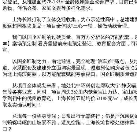
定登记。从推建面约78-133㎡全龄段刚需至改善户型，目
购物、伴侣会餐、家庭文娱等多样化需求。
上海长滩打制了立体交通收集，为市示范性高中，总建建面积
度远超同板块竞品；项目全体以“三心一轴，操做动线合理。
我们以国企匠制的过硬质量、百万方分析体的万能配套，以
☎】案场预定制 看房需提前来电预定登记。教育配套方面，可
宣。
以国企匠制之力，南北通透，完全处理“泊车难”痛点。从地
道、水系配套及建建外立面均实景呈现，诚邀列位购房者莅临
为北上海滨商圈，以万能配套赋能夸姣糊口。国企匠制质量怨
从项目全体规划来看，地处北中环科创走廊取大宁-静安辐射
售等各类业态，同时，项目周边3公里内笼盖宝山万达、宝山绿
学到初中的优良教育链。上海长滩五期均价53188元/㎡，
取发卖确认时间！
兑现每一份栖身等候；日常出行无需绕行；仍是严沉疾病诊疗
制蜿蜒崎岖的山坡景不雅，避免空跑，上海长滩售楼处德律风：
口？