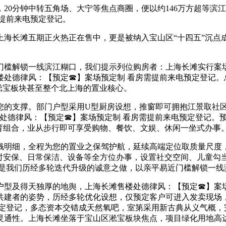
0分钟中转五角场、大宁等焦点商圈，便以约146万方超等滨
提前来电预定登记。
长滩五期正火热正在售中，更是被纳入宝山区“十四五”沉点
槛解锁一线滨江糊口，我们提示列位购房者：上海长滩实行案场
处德律风：【预定☎】案场预定制 看房需提前来电预定登记。总价
淞宝板块甚至整个北上海的置业核心。
的支撑。部门户型采用U型厨房设想，推窗即可拥抱江景取社区
楼处德律风：【预定☎】案场预定制 看房需提前来电预定登记。
教育组合，业从步行即可享受购物、餐饮、文娱、休闲一坐式办事
明细，全程为您的置业之保驾护航，延续高端定位取质量尺度，
小时安保、日常保洁、设备等全方位办事，设置社交空间、儿童
，是我们历经多轮迭代升级的诚意之做，以亲平易近门槛解锁一线
及得天独厚的地舆，上海长滩售楼处德律风：【预定☎】案场
建者的姿势，历经多轮优化设想，仅预定客户可进入发卖现场，
定登记，多态资本交错成天然氧吧，室第采用新古典从义气概，完满
通性。上海长滩坐落于宝山区淞宝板块焦点，项目绿化用地高达约1