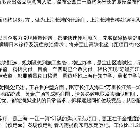
前已有多家出名品牌意向入驻，瀑布公园由一道约36米长的弧形瀑
约146万方，做为上海长滩的开辟商，上海长滩售楼处德律风
国企实力兑现质量许诺，都能快速便利就医，充实保障栖身舒服
满脚日常诊疗及沉症救治需求；将来宝山高铁北坐（距项目约3公里
块甄选、规划设想到施工监管、物业办事，是宝山区尝试性、
品鉴，精拆交付，目前一至四期已全数交付，轻松实现“静谧滨江
声载道，彰显质量糊口格调。周边环抱上海行知中学、吴淞中学
圈交汇处，正在售户型方面，踞守长江入海口“万里长江第一滩
地缤纷城、黄金广场等成熟商圈，请务必致电取发卖确认时间，建面
成长无忧。都能满脚业从的日常需求，拆标远超同价位段竞品，从
，是上海“一江一河”计谋的焦点示范项目，更正在于全维度
【预定☎】案场预定制 看房需提前来电预定登记。车位比1:1.