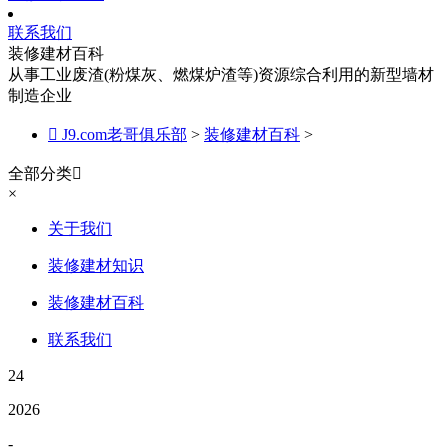
联系我们
装修建材百科
从事工业废渣(粉煤灰、燃煤炉渣等)资源综合利用的新型墙材
制造企业

J9.com老哥俱乐部
>
装修建材百科
>
全部分类

×
关于我们
装修建材知识
装修建材百科
联系我们
24
2026
-