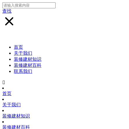
查找
首页
关于我们
装修建材知识
装修建材百科
联系我们

首页
关于我们
装修建材知识
装修建材百科