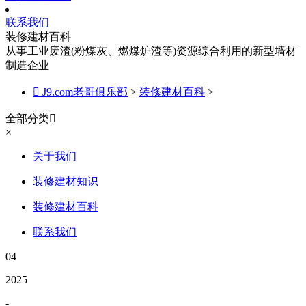
联系我们
装修建材百科
从事工业废渣(粉煤灰、燃煤炉渣等)资源综合利用的新型墙材
制造企业

J9.com老哥俱乐部
>
装修建材百科
>
全部分类

×
关于我们
装修建材知识
装修建材百科
联系我们
04
2025
-