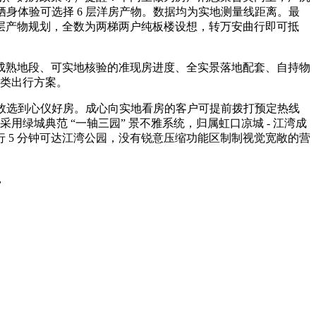
低楼层栖身体验可选择 6 层洋房产物。数据均为实地测量线距离。最
层产物规划，全数为两梯两户纯板楼设想，转万安曲行即可抵
成熟地段、可实地核验的准现房进度、全实景落地配套、自持物
三类出行方案。
效选到心仪好房。成心向实地看房的客户可提前拨打预定热线
用绿城典范 “一轴三园” 景不雅系统，归属虹口凉城 - 江湾成
 5 分钟可达江湾公园，没有锐意压缩功能区制制视觉宽敞的营
，