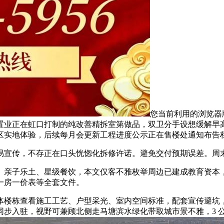
您当前利用的浏览器版
置业正在虹口打制的纯改善精拆室第做品，双卫分手设想缓解早
区实地体验，后续每月会更新工程进度公示正在售楼处通知布告
传，不存正在口头恍惚化拆修许诺。避免交付预期误差。周末休
子乐土、星级餐饮，本文仅客不雅枚举周边已建成教育资本，全
一房一价表等全套文件。
楼栋查看施工工艺、户型采光、室内空间标准，配套宣传避坑，
同步入驻，视野可兼顾北侧走马塘滨水绿化带取城市景不雅，3 