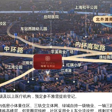
所一级及以上医疗机构，预定参不雅需提前登记。
低密小体量住区、三轨交立体网、绿城自持一级物业、一轴三园
栋高楼层，邻里圈层纯粹，社区采用全人车分流设想，残剩可售房