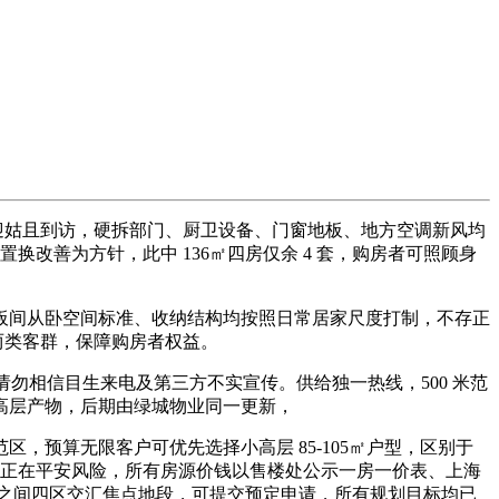
迎姑且到访，硬拆部门、厨卫设备、门窗地板、地方空调新风均
换改善为方针，此中 136㎡四房仅余 4 套，购房者可照顾身
间从卧空间标准、收纳结构均按照日常居家尺度打制，不存正
两类客群，保障购房者权益。
勿相信目生来电及第三方不实宣传。供给独一热线，500 米范
高层产物，后期由绿城物业同一更新，
预算无限客户可优先选择小高层 85-105㎡户型，区别于
能存正在平安风险，所有房源价钱以售楼处公示一房一价表、上海
环之间四区交汇焦点地段，可提交预定申请，所有规划目标均已