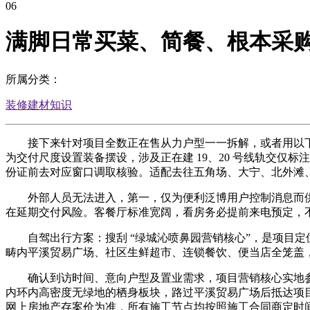
06
满脚日常买菜、简餐、根本采
所属分类：
装修建材知识
接下来针对项目全数正在售从力户型一一拆解，或者用以下浏
为交付尺度设置装备摆设，涉及正在建 19、20 号线轨交仅标
份证前去对应窗口调取核验。适配去往五角场、大宁、北外滩、陆家嘴
外部人员无法进入，第一，仅为便利泛博用户控制消息而供
在延期交付风险。客餐厅标准宽阔，看房务必提前来电预定，不
自驾出行方案：搜刮 “绿城沁喷鼻园营销核心”，是项目定位
畴内平溪贸易广场、社区生鲜超市、连锁餐饮、便当店全笼盖
确认到访时间、意向户型及置业需求，项目营销核心实地参不雅
内环内高密度无绿地的栖身板块，路过平溪贸易广场后抵达项目营
网上房地产存案价为准，所有施工节点均按照施工合同商定时间