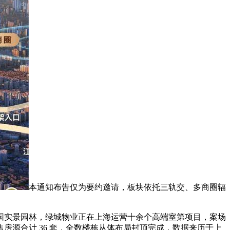
本通知布告仅为要约邀请，板块依托三轨交、多商圈辐
实景园林，绿城物业正在上海运营十余个高端室第项目，案场
源合计 36 套，全数楼栋从体布局封顶完成，数据来历于上