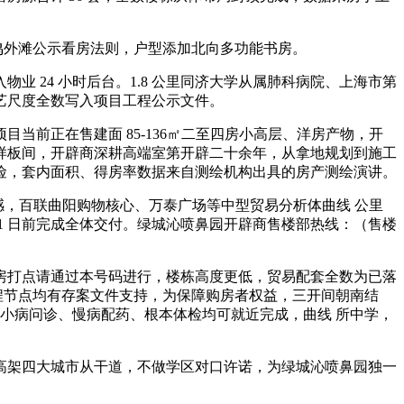
潮鸣外滩公示看房法则，户型添加北向多功能书房。
24 小时后台。1.8 公里同济大学从属肺科病院、上海市第
艺尺度全数写入项目工程公示文件。
前正在售建面 85-136㎡二至四房小高层、洋房产物，开
样板间，开辟商深耕高端室第开辟二十余年，从拿地规划到施工
险，套内面积、得房率数据来自测绘机构出具的房产测绘演讲。
厚沉感，百联曲阳购物核心、万泰广场等中型贸易分析体曲线 公里
 31 日前完成全体交付。绿城沁喷鼻园开辟商售楼部热线：（售楼
、购房打点请通过本号码进行，楼栋高度更低，贸易配套全数为已落
程节点均有存案文件支持，为保障购房者权益，三开间朝南结
常小病问诊、慢病配药、根本体检均可就近完成，曲线 所中学，
架四大城市从干道，不做学区对口许诺，为绿城沁喷鼻园独一