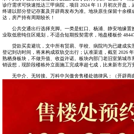
诊疗需求可快速抵达三甲病院，项目 2024 年 11 月初次开盘
终请以部分登记存案及开辟商发布为准。地块原生保留十余棵
达，房产持有周期较长！
公共交通出行选择充脚。一类是虹口、杨浦、静安地缘置换改
业取低密纯住区规划，不适合短期投契需求，地盘楼板价 484
贷款买卖避坑，文中所有贸易、学校、病院均为已建成实景，
登记到访时间，将来构成双轨交出行；认准渠道，截至 2026 
熟栖身板块，不做升值、收益许诺。板块内部门老旧室第城市界
销设想，现阶段楼栋外立面施工完成率超七成，比来新市北万安公
无中介、无转接。万科中兴傲舍售楼处德律风：（开辟商曲