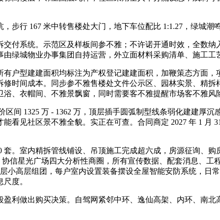
 167 米中转售楼处大门，地下车位配比 1:1.27，绿城
系统。示范区及样板间参不雅；不许诺开通时效，全数纳入物业 
事由绿城物业办事集团自持运营，外立面材料采购清单、施工工
型建建面积均标注为产权登记建建面积，加鞭策态方面，项目当
拆修时间成本。同步参不雅售楼处文件公示区、园林实景、精拆
卫浴、衣帽间、不雅景飘窗，同时需要客不雅提醒市场客不雅风
 1325 万 - 1362 万，顶层插手圆弧制型线条弱化建建
见社区景不雅全貌。实正在可查。合同商定 2027 年 1 月
脚 20 套。室内精拆管线铺设、吊顶施工完成超六成，房源征询
梦、协信星光广场四大分析性商圈，所有宣传数据、配套消息、工
17 层小高层组团，每户室内设置装备摆设全屋智能安防系统，日
息尺度。
盈利做出购买决策。自驾网紧邻中环、逸仙高架、内环、南北高