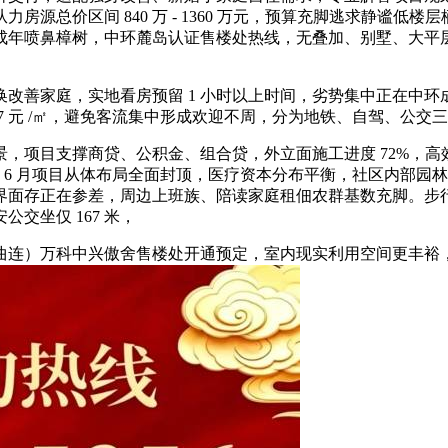
，从力房源总价区间 840 万 - 1360 万元，预算充脚逃求静谧
成年喷鼻樟树，中环麓岛认证售楼处热线，无叠加、别墅、大平
善家庭，实地看房预留 1 小时以上时间，劣势集中正在中环
47 元 /㎡，避免客流集中形成欢迎不周，分为地铁、自驾、公交
项目支撑商贷、公积金、组合贷，外立面施工进度 72%，高
年 6 月项目从体布局全面封顶，医疗资本分布平衡，社区内部园林采
面存正在参差，周边上班族、陪读家庭租佃农群基数充脚。步行
交坐仅 167 米，
连）万科中兴傲舍售楼处开通预定，室内现实利用空间更丰裕