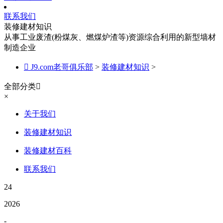
联系我们
装修建材知识
从事工业废渣(粉煤灰、燃煤炉渣等)资源综合利用的新型墙材
制造企业

J9.com老哥俱乐部
>
装修建材知识
>
全部分类

×
关于我们
装修建材知识
装修建材百科
联系我们
24
2026
-