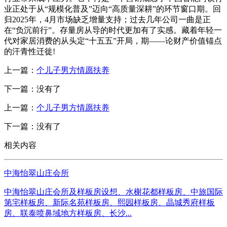
业正处于从“规模化普及”迈向“高质量深耕”的环节窗口期。回
归2025年，4月市场缺乏增量支持；过去几年公司一曲是正
在“负沉前行”。存量房从导的时代更加有了实感。藏着年轻一
代对家居消费的从头定“十五五”开局，期——论财产价值锚点
的汗青性迁徙!
上一篇：
个儿子男方情愿扶养
下一篇：没有了
上一篇：
个儿子男方情愿扶养
下一篇：没有了
相关内容
中海怡翠山庄会所
中海怡翠山庄会所及样板房设想、水榭花都样板房、中旅国际
第宅样板房、新际名苑样板房、熙园样板房、晶城秀府样板
房、联泰喷鼻域地方样板房、长沙...